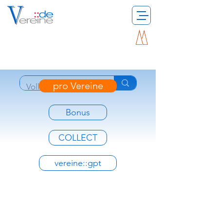
pro Vereine
Bonus
COLLECT
vereine::gpt