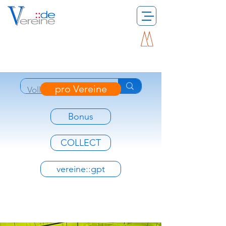
pro Vereine
Bonus
COLLECT
vereine::gpt