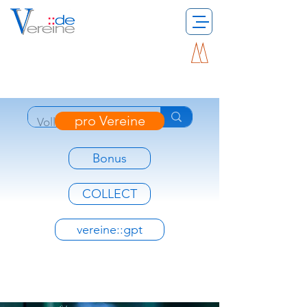
pro Vereine
Bonus
COLLECT
vereine::gpt