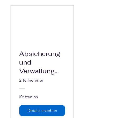
Absicherung
und
Verwaltung
von Vereinen
2 Teilnehmer
in 2024
Kostenlos
Details ansehen