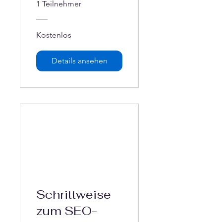
menten.
1 Teilnehmer
Betreuungsve
rfügung,
Kostenlos
Vorsorgevoll
Details ansehen
macht,
Patientenverfü
gung, ... sind
obligatorisch.
Schrittweise
zum SEO-