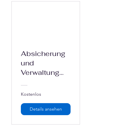
Absicherung
und
Verwaltung
von Vereinen
in 2024
Kostenlos
Details ansehen