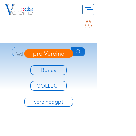
pro Vereine
Bonus
COLLECT
vereine::gpt