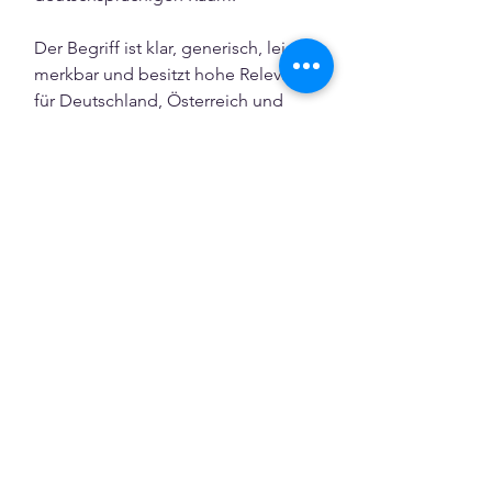
Der Begriff ist klar, generisch, leicht 
merkbar und besitzt hohe Relevanz 
für Deutschland, Österreich und 
den internationalen Markt. Das 
Paket wird bevorzugt gemeinsam 
verkauft.
Bei Interesse bitte direkt Kontakt 
aufnehmen.
0
0
23
Forum (Posten & Teilen)
Empfohlener Beitrag
Beitreten
Joost Schloemer
7. Mai 2026
·
hat einen Beitrag