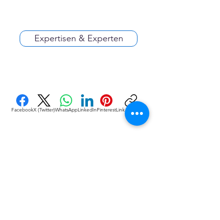
Expertisen & Experten
Facebook
X (Twitter)
WhatsApp
LinkedIn
Pinterest
Link kopieren
VEREINE
::
de
Eine Initiative des bundesver-bandes deutscher 
vereine & Verbände e. V. (bdvv) in Verbindung mit 
RIS Web- & Software-Development GmbH & Co. 
KG an gleicher Adresse in Regensburg.