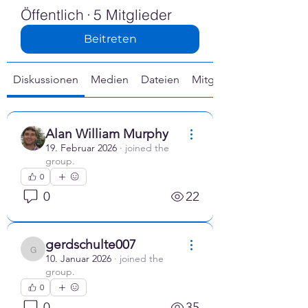
Γ
Öffentlich
·
5 Mitglieder
Beitreten
Diskussionen
Medien
Dateien
Mitglieder
Alan William Murphy
19. Februar 2026
·
joined the
group.
0
0
22
gerdschulte007
gerdschulte007
10. Januar 2026
·
joined the
group.
0
0
35