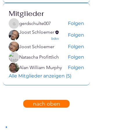
Mitglieder
gerdschulte007
Folgen
gerdschulte007
Joost Schloemer
Folgen
confirmed
bdvv
Joost Schloemer
Folgen
Natascha Profittlich
Folgen
Alan William Murphy
Folgen
Alle Mitglieder anzeigen (5)
nach oben