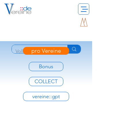
pro Vereine
Bonus
COLLECT
vereine::gpt