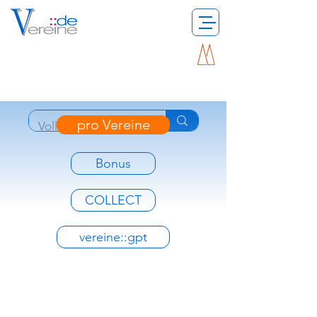
pro Vereine
Bonus
COLLECT
vereine::gpt