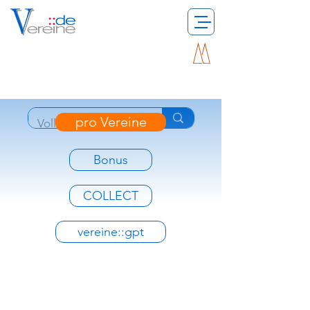
pro Vereine
Bonus
COLLECT
vereine::gpt