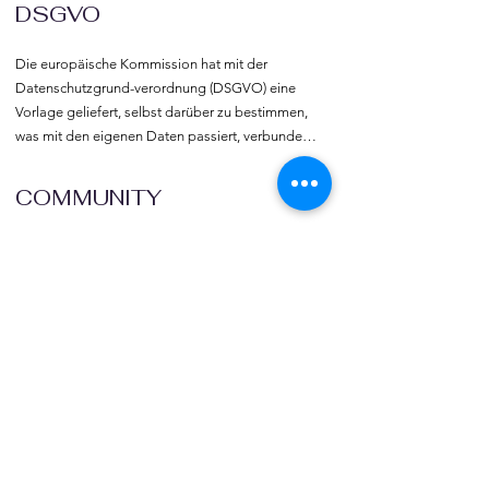
DSGVO
Die europäische Kommission hat mit der 
Datenschutzgrund-verordnung (DSGVO) eine 
Vorlage geliefert, selbst darüber zu bestimmen, 
was mit den eigenen Daten passiert, verbunden 
mit dem Recht auf freie Meinungs-äußerung und 
Informations-freiheit.
COMMUNITY
Willkommen bei vereine::de.

Trete noch heute unserer Community bei und 
blicke hinter die Kulissen.  Verlinke deine Vereine 
und deine Organisation mit vereine::de.
TOURISMUS
Vereins- und Gruppenreisen  sowie -ausflüge 
gehören zu den beliebtesten Veranstaltungen 
und Freizeitbeschäftigungen.  vereine::de 