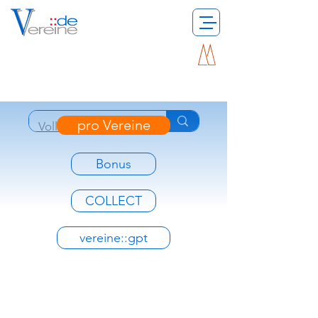
pro Vereine
Bonus
COLLECT
vereine::gpt