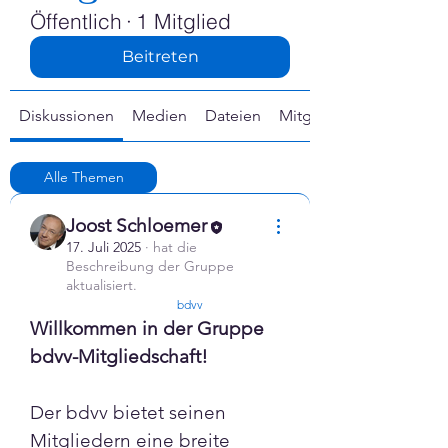
Γ
Öffentlich
·
1 Mitglied
Beitreten
Diskussionen
Medien
Dateien
Mitglieder
Alle Themen
Gemeinnützig (0)
Joost Schloemer
17. Juli 2025
·
hat die
Beschreibung der Gruppe
aktualisiert.
confirmed
bdvv
Willkommen in der Gruppe 
bdvv-Mitgliedschaft! 
Der bdvv bietet seinen 
Mitgliedern eine breite 