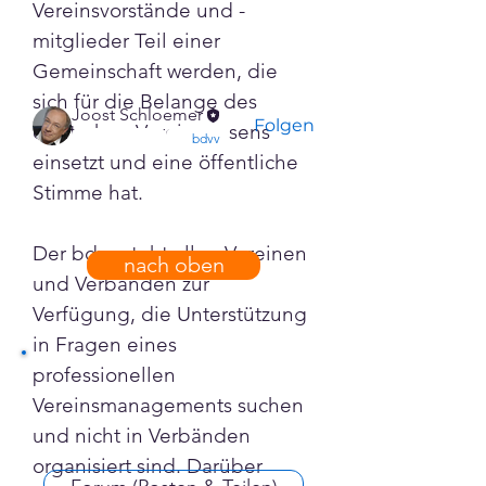
Vereinsvorstände und -
Weiterlesen
mitglieder Teil einer 
Gemeinschaft werden, die 
Mitglieder
sich für die Belange des 
Joost Schloemer
Folgen
deutschen Vereinswesens 
confirmed
bdvv
einsetzt und eine öffentliche 
Alle Mitglieder anzeigen (1)
Stimme hat. 
Der bdvv steht allen Vereinen 
nach oben
und Verbänden zur 
Verfügung, die Unterstützung 
in Fragen eines 
professionellen 
Vereinsmanagements suchen 
und nicht in Verbänden 
organisiert sind. Darüber 