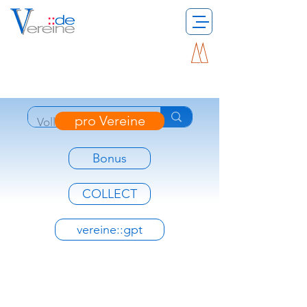
pro Vereine
Bonus
COLLECT
vereine::gpt