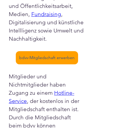
und Öffentlichkeitsarbeit, 
Medien, 
Fundraising
, 
Digitalisierung und künstliche 
Intellligenz sowie Umwelt und 
Nachhaltigkeit. 
bdvv-Mitgliedschaft erwerben
Mitglieder und 
Nichtmitglieder haben 
Zugang zu einem 
Hotline-
Info
Service
, der kostenlos in der 
Willkommen in der Gruppe
Mitgliedschaft enthalten ist. 
bdvv-Mitgliedschaft! Der
Durch die Mitgliedschaft 
beim bdvv können 
bdvv biet
...