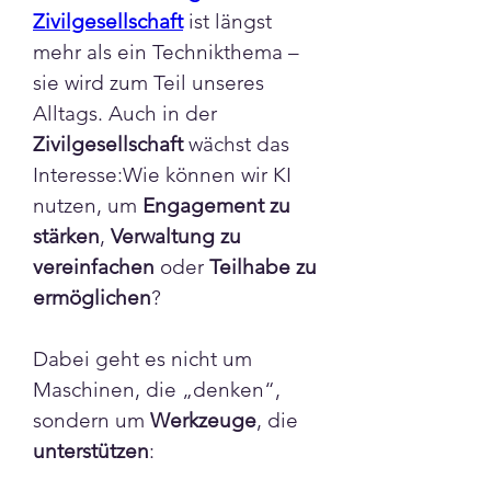
Zivilgesellschaft
 ist längst 
mehr als ein Technikthema – 
sie wird zum Teil unseres 
Alltags. Auch in der 
Zivilgesellschaft
 wächst das 
Interesse:Wie können wir KI 
nutzen, um 
Engagement zu 
stärken
, 
Verwaltung zu 
vereinfachen
 oder 
Teilhabe zu 
ermöglichen
?
Dabei geht es nicht um 
Info
Maschinen, die „denken“, 
Willkommen in der Gruppe
sondern um 
Werkzeuge
, die 
KI/AI! Wie definiert sich
unterstützen
:
künstlic
...