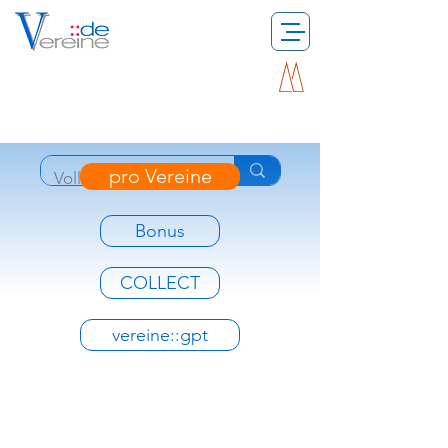
pro Vereine
Bonus
COLLECT
vereine::gpt