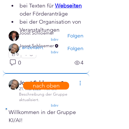
bei Texten für 
Webseiten
Weiterlesen
oder Förderanträge
bei der Organisation von 
Mitglieder
Veranstaltungen
Joost Schloemer
Folgen
confirmed
bdvv
Joost Schloemer
Mehr anzeigen
Folgen
confirmed
bdvv
0
Alle Mitglieder anzeigen (2)
0
4
Joost Schloemer
nach oben
21. Mai 2025
·
hat die
Beschreibung der Gruppe
aktualisiert.
confirmed
bdvv
Willkommen in der Gruppe 
KI/AI!