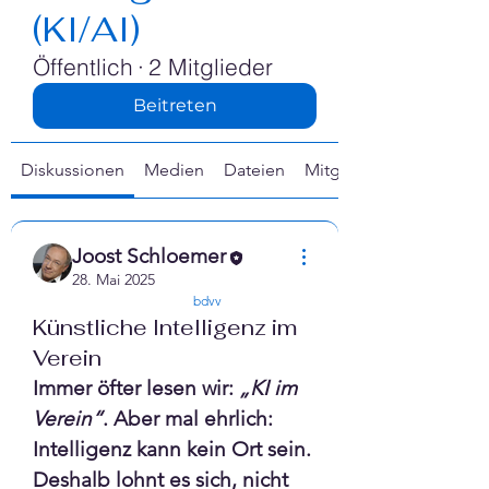
Γ
(KI/AI)
Öffentlich
·
2 Mitglieder
Beitreten
Diskussionen
Medien
Dateien
Mitglieder
Joost Schloemer
28. Mai 2025
confirmed
bdvv
Künstliche Intelligenz im
Verein
Immer öfter lesen wir: 
„KI im 
Verein“
. Aber mal ehrlich: 
Intelligenz kann kein Ort sein. 
Deshalb lohnt es sich, nicht 