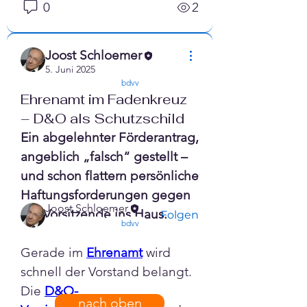
0
2
Info
Joost Schloemer
5. Juni 2025
Vereine leben vom
confirmed
bdvv
Ehrenamt im Fadenkreuz
Engagement – aber auch vom
– D&O als Schutzschild
Risiko. Ob Vera
...
Ein abgelehnter Förderantrag, 
Weiterlesen
angeblich „falsch“ gestellt – 
und schon flattern persönliche 
Mitglieder
Haftungsforderungen gegen 
Joost Schloemer
die Vorsitzende ins Haus.
Folgen
confirmed
bdvv
Alle Mitglieder anzeigen (1)
Gerade im 
Ehrenamt
 wird 
schnell der Vorstand belangt. 
Die 
D&O-
nach oben