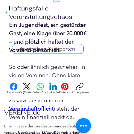
confirmed
bdvv
Haftungsfalle
Veranstaltungschaos
Ein Jugendfest, ein gestürzter 
Gast, eine Klage über 20.000 € 
– und plötzlich haftet der 
Expertisen & Experten
Vorstand persönlich. 
So oder
 ähnlich geschehen in 
vielen Vereinen. Ohne klare 
Veranstaltungsversicherung
(oder korrekten 
Facebook
X (Twitter)
WhatsApp
LinkedIn
Pinterest
Link kopieren
Zusatzbaustein in der 
Vereinshaftpflicht
) steht der 
VEREINE
::
de
Verein finanziell nackt da.
Eine Initiative des bundesver-bandes deutscher 
Frage in die Runde:
 Wie 
vereine & Verbände e. V. (bdvv) in Verbindung mit 