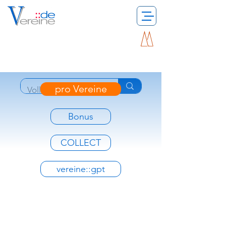
pro Vereine
Bonus
COLLECT
vereine::gpt