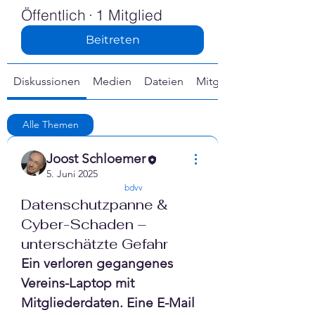
Γ
Öffentlich
·
1 Mitglied
Beitreten
Diskussionen
Medien
Dateien
Mitglieder
Alle Themen
Vereinsversicherung (0)
Joost Schloemer
5. Juni 2025
confirmed
bdvv
Datenschutzpanne &
Cyber-Schaden –
unterschätzte Gefahr
Ein verloren gegangenes 
Vereins-Laptop mit 
Mitgliederdaten. Eine E-Mail 