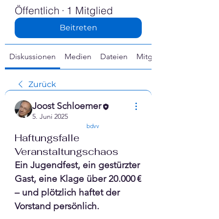
Γ
Öffentlich
·
1 Mitglied
Beitreten
Diskussionen
Medien
Dateien
Mitglieder
Zurück
Joost Schloemer
5. Juni 2025
confirmed
bdvv
Haftungsfalle
Veranstaltungschaos
Ein Jugendfest, ein gestürzter 
Gast, eine Klage über 20.000 € 
– und plötzlich haftet der 
Vorstand persönlich. 