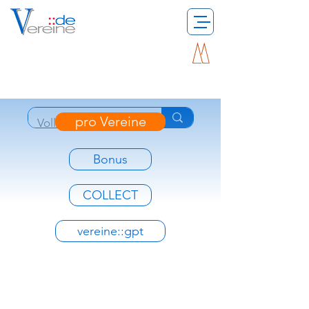
pro Vereine
Bonus
COLLECT
vereine::gpt