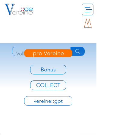
pro Vereine
Bonus
COLLECT
vereine::gpt