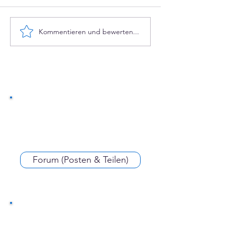
Kommentieren und bewerten...
vereine::de sta
Tag des Ehren
Forum (Posten & Teilen)