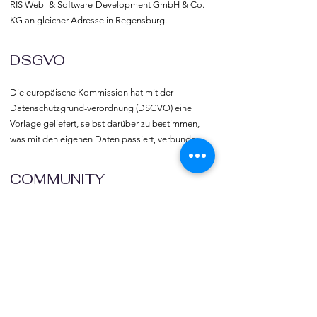
RIS Web- & Software-Development GmbH & Co. 
KG an gleicher Adresse in Regensburg.
DSGVO
Die europäische Kommission hat mit der 
Datenschutzgrund-verordnung (DSGVO) eine 
Vorlage geliefert, selbst darüber zu bestimmen, 
was mit den eigenen Daten passiert, verbunden 
mit dem Recht auf freie Meinungs-äußerung und 
Informations-freiheit.
COMMUNITY
Willkommen bei vereine::de.

Trete noch heute unserer Community bei und 
blicke hinter die Kulissen.  Verlinke deine Vereine 
und deine Organisation mit vereine::de.
TOURISMUS