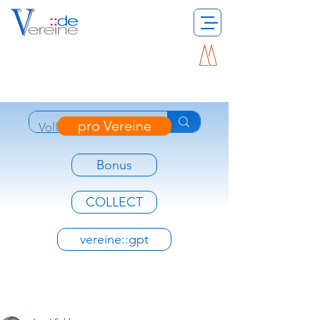
pro Vereine
Bonus
COLLECT
vereine::gpt