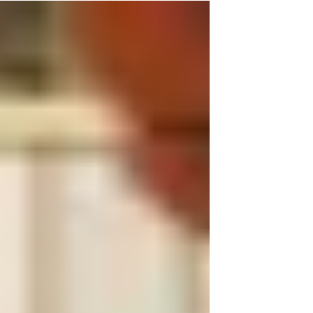
Haftungsrisiken größer, die öffentliche
Erwartung an Sicherheit wächst. Wer als
Verein Verantwortung übernimmt, muss
auch versicherungstechnisch nachziehen
und Versicherung beantragen.