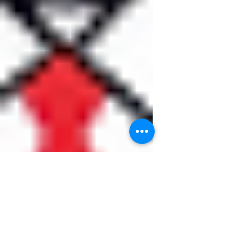
Künstliche Intelligenz kann im
Vereinsrecht ein mächtiges Werkzeug
sein – wenn man sie als
Informationssystem und nicht als
Rechtsquelle beg