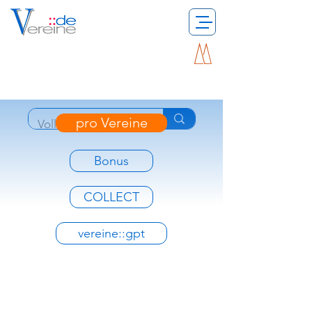
pro Vereine
Bonus
COLLECT
vereine::gpt