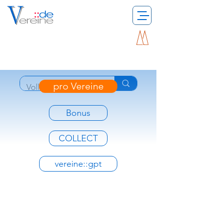
pro Vereine
Bonus
COLLECT
vereine::gpt