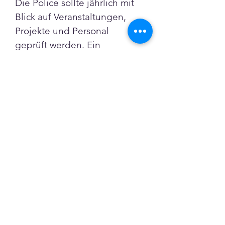
Die Police sollte jährlich mit 
Blick auf Veranstaltungen, 
Projekte und Personal 
geprüft werden. Ein 
Risikoinventar schafft 
Übersicht. Kommunikation 
mit dem Versicherer ist 
zentrale Führungsaufgabe.
Gruppen
Vereinsversicherung
nachgefragt
Öffentlich
·
3 Mitglieder
Beitreten