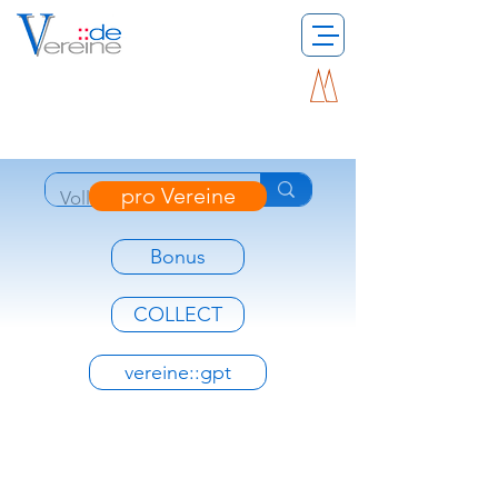
pro Vereine
Bonus
COLLECT
vereine::gpt