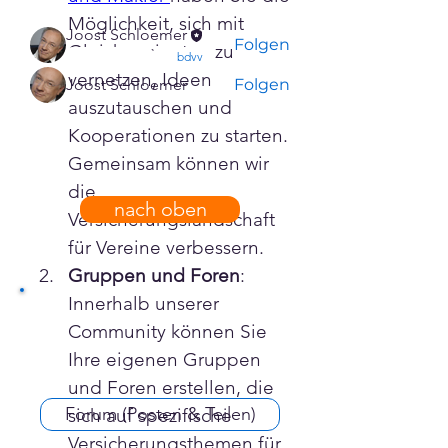
Mitglieder
Möglichkeit, sich mit 
Joost Schloemer
Folgen
Gleichgesinnten zu 
confirmed
bdvv
vernetzen, Ideen 
Joost Schloemer
Folgen
auszutauschen und 
Alle Mitglieder anzeigen (2)
Kooperationen zu starten. 
Gemeinsam können wir 
die 
nach oben
Versicherungslandschaft 
für Vereine verbessern.
Gruppen und Foren
: 
Innerhalb unserer 
Community können Sie 
Ihre eigenen Gruppen 
und Foren erstellen, die 
Forum (Posten & Teilen)
sich auf spezifische 
Versicherungsthemen für 