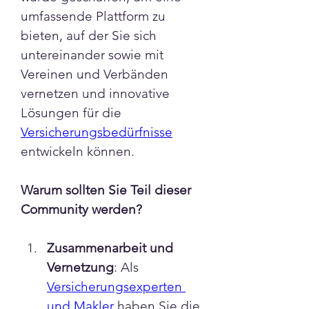
umfassende Plattform zu 
bieten, auf der Sie sich 
untereinander sowie mit 
Vereinen und Verbänden 
vernetzen und innovative 
Lösungen für die 
Versicherungsbedürfnisse
entwickeln können.
Info
Warum sollten Sie Teil dieser 
Willkommen in der Vereins-
Community werden?
Versicherungs-Makler-
Community! Li
...
Zusammenarbeit und 
Vernetzung
: Als 
Weiterlesen
Versicherungsexperten 
und Makler 
haben Sie die 