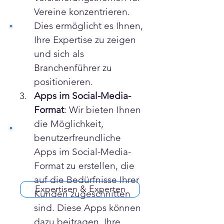
Vereine konzentrieren. 
Dies ermöglicht es Ihnen, 
Ihre Expertise zu zeigen 
und sich als 
Branchenführer zu 
positionieren.
Apps im Social-Media-
Format
: Wir bieten Ihnen 
die Möglichkeit, 
benutzerfreundliche 
Apps im Social-Media-
Format zu erstellen, die 
auf die Bedürfnisse Ihrer 
Expertisen & Experten
Kunden zugeschnitten 
sind. Diese Apps können 
dazu beitragen, Ihre 