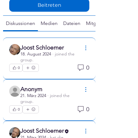
Γ
Beitreten
Diskussionen
Medien
Dateien
Mitglieder
Joost Schloemer
18. August 2024
·
joined the
group.
0
0
Anonym
21. März 2024
·
joined the
group.
0
0
Joost Schloemer
21. März 2024
·
hat die