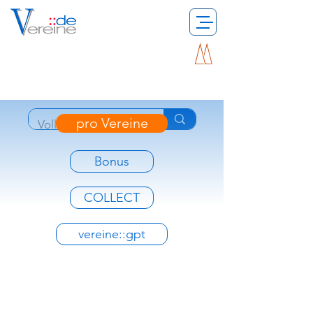
pro Vereine
Bonus
COLLECT
vereine::gpt