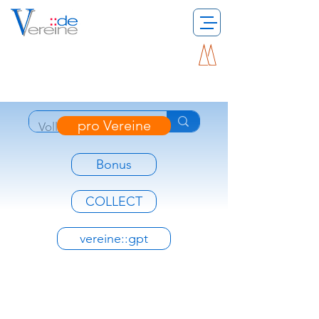
pro Vereine
Bonus
COLLECT
vereine::gpt