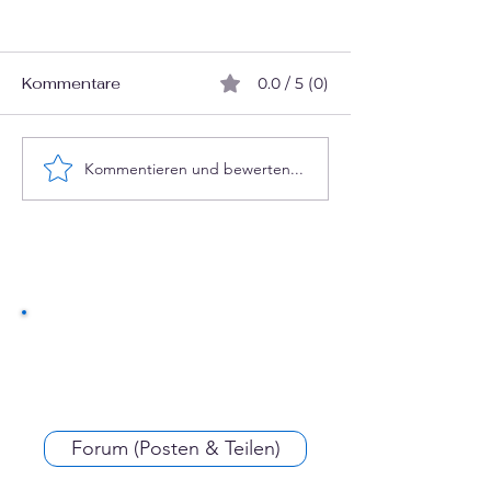
Kommentare
0.0 / 5 (0)
Denkt KI wirklich?
Kommentieren und bewerten...
Deutungshohei
::notation
Forum (Posten & Teilen)