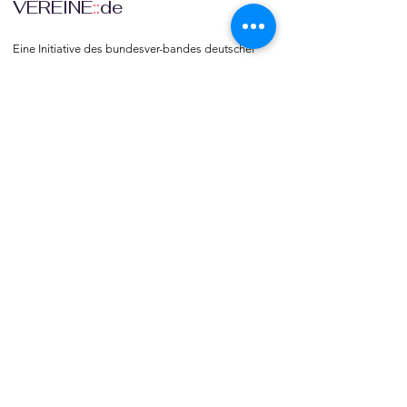
VEREINE
::
de
Eine Initiative des bundesver-bandes deutscher 
vereine & Verbände e. V. (bdvv) in Verbindung mit 
RIS Web- & Software-Development GmbH & Co. 
KG an gleicher Adresse in Regensburg.
DSGVO
Die europäische Kommission hat mit der 
Datenschutzgrund-verordnung (DSGVO) eine 
Vorlage geliefert, selbst darüber zu bestimmen, 
was mit den eigenen Daten passiert, verbunden 
mit dem Recht auf freie Meinungs-äußerung und 
Informations-freiheit.
COMMUNITY
Willkommen bei vereine::de.

Trete noch heute unserer Community bei und 
blicke hinter die Kulissen.  Verlinke deine Vereine 