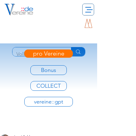
pro Vereine
Bonus
COLLECT
vereine::gpt