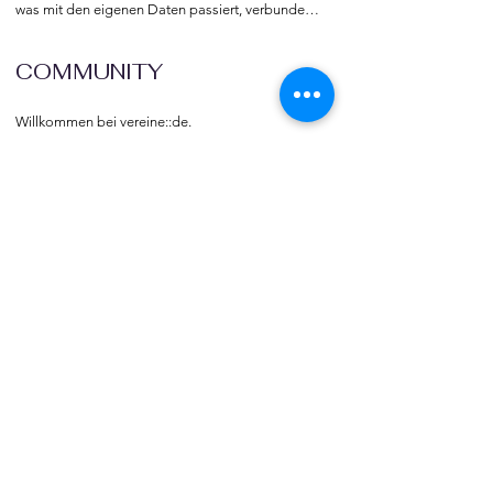
was mit den eigenen Daten passiert, verbunden 
mit dem Recht auf freie Meinungs-äußerung und 
Informations-freiheit.
COMMUNITY
Willkommen bei vereine::de.

Trete noch heute unserer Community bei und 
blicke hinter die Kulissen.  Verlinke deine Vereine 
und deine Organisation mit vereine::de.
TOURISMUS
Vereins- und Gruppenreisen  sowie -ausflüge 
gehören zu den beliebtesten Veranstaltungen 
und Freizeitbeschäftigungen.  vereine::de 
vermittelt Bus-, Bahn, Schiffs- und Flugreisen 
weltweit.
impressum