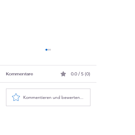
Γ
Kommentare
0.0 / 5 (0)
Denkt KI wirklich?
Kommentieren und bewerten...
Deutungshohei
::notation