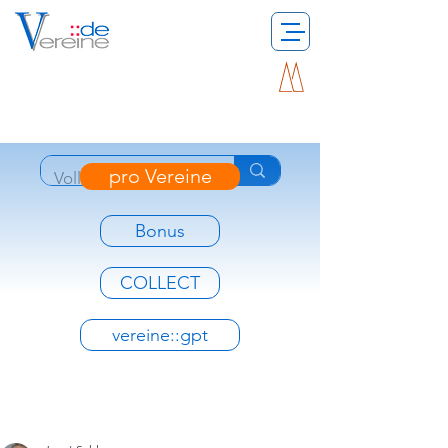
pro Vereine
Bonus
COLLECT
vereine::gpt