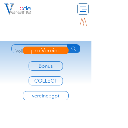
pro Vereine
Bonus
COLLECT
vereine::gpt