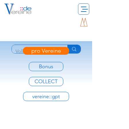
pro Vereine
Bonus
COLLECT
vereine::gpt