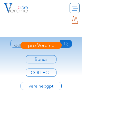
pro Vereine
Bonus
COLLECT
vereine::gpt