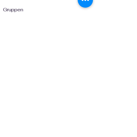
Gruppen
Vereinsversicherung
nachgefragt
Öffentlich
·
3 Mitglieder
Beitreten
Versicherungsmakler
Öffentlich
·
2 Mitglieder
Beitreten