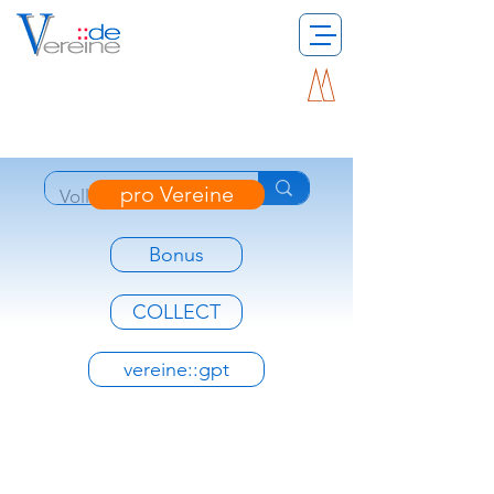
pro Vereine
Bonus
COLLECT
vereine::gpt