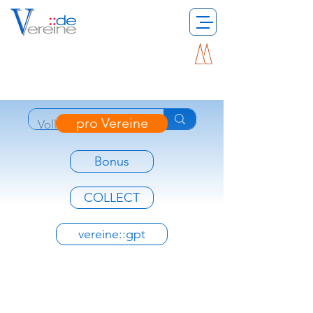
pro Vereine
Bonus
COLLECT
vereine::gpt