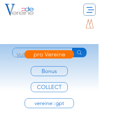
pro Vereine
Bonus
COLLECT
vereine::gpt