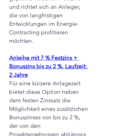
und richtet sich an Anleger, 
die von langfristigen 
Entwicklungen im Energie-
Contracting profitieren 
möchten.
Anleihe mit 7 % Festzins + 
Bonuszins bis zu 2 %, Laufzeit: 
2 Jahre
Für eine kürzere Anlagezeit 
bietet diese Option neben 
dem festen Zinssatz die 
Möglichkeit eines zusätzlichen 
Info
Bonuszinses von bis zu 2 %, 
Ihr Partner für nachhaltige
der von den 
Energielösungen E.M.E.
Projektergebnissen abhängig 