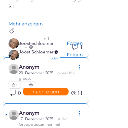
Group bie
...
ist.
Weiterlesen
Mehr anzeigen
Energiecontraction
Mitarbeiter
+
1
Energieconsulting
Joost Schloemer
Folgen
1
0
Joost Schloemer
Folgen
confirmed
bdvv
Alle Mitarbeiter anzeigen (2)
Anonym
20. Dezember 2025
·
joined the
group.
0
nach oben
0
11
Anonym
17. Dezember 2025
·
ist der
Gruppe zusammen mit