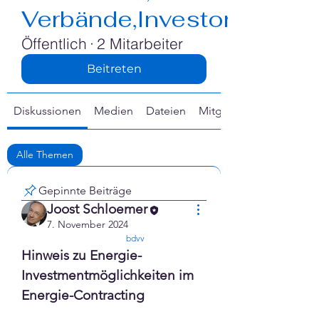
Γ
Verbände,Investoren
Öffentlich
·
2 Mitarbeiter
Beitreten
Diskussionen
Medien
Dateien
Mitglieder
Alle Themen
Energieberatung (2)
Energieconsulting (2)
Gepinnte Beiträge
Joost Schloemer
7. November 2024
confirmed
bdvv
Hinweis zu Energie-
Investmentmöglichkeiten im 
Energie-Contracting