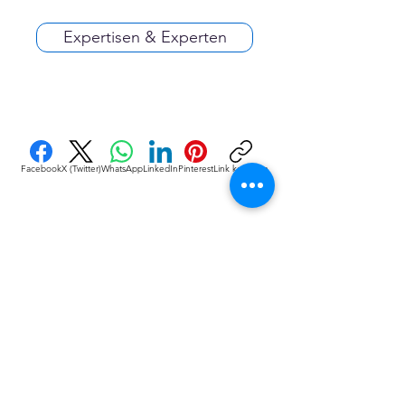
Expertisen & Experten
Facebook
X (Twitter)
WhatsApp
LinkedIn
Pinterest
Link kopieren
VEREINE
::
de
Eine Initiative des bundesver-bandes deutscher 
vereine & Verbände e. V. (bdvv) in Verbindung mit 
RIS Web- & Software-Development GmbH & Co. 
KG an gleicher Adresse in Regensburg.
DSGVO