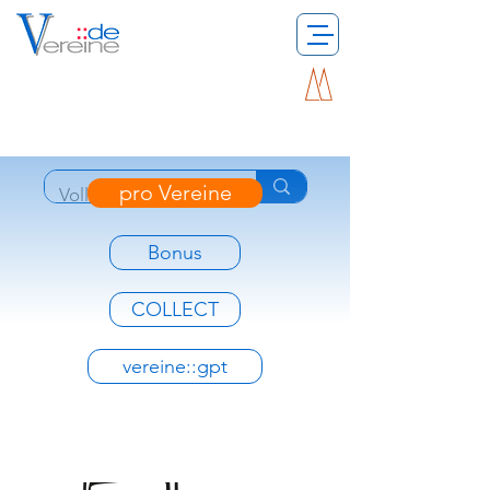
pro Vereine
Bonus
COLLECT
vereine::gpt