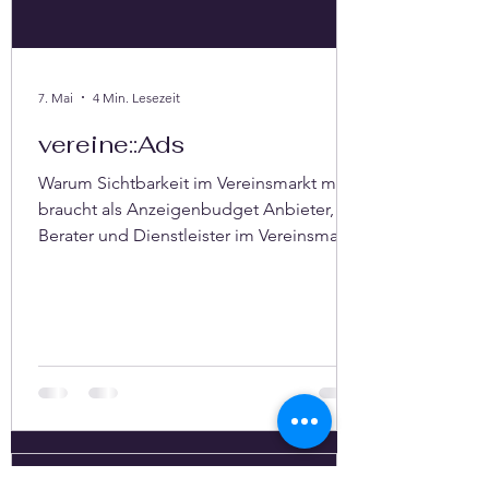
7. Mai
4 Min. Lesezeit
vereine::Ads
Warum Sichtbarkeit im Vereinsmarkt mehr
braucht als Anzeigenbudget Anbieter,
Berater und Dienstleister im Vereinsmarkt
stehen vor einem strukturellen Problem:
Sie können Reichweite kaufen, aber
Vertrauen nicht einfach buchen. Domain
Value Calculator LinkedIn Ads, Google
Ads oder Meta-Kampagnen erzeugen
Aufmerksamkeit. Doch diese
Aufmerksamkeit ist flüchtig. Sobald das
Budget endet, endet meist auch der
Sichtbarkeitsimpuls. Genau hier setzt