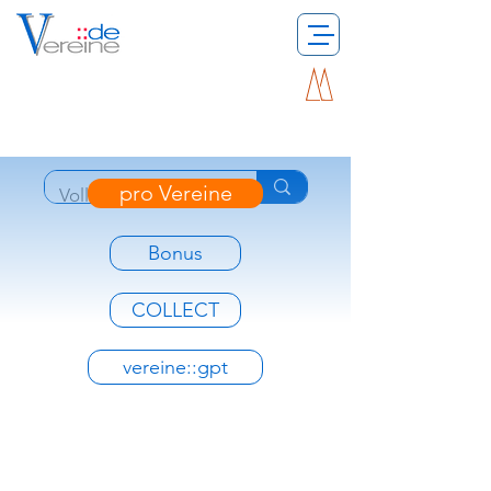
pro Vereine
Bonus
COLLECT
vereine::gpt