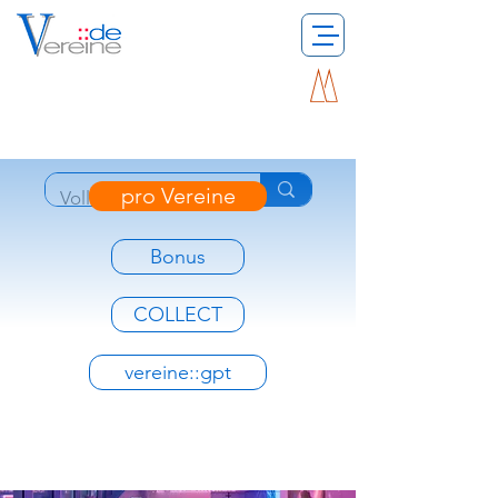
pro Vereine
Bonus
COLLECT
vereine::gpt