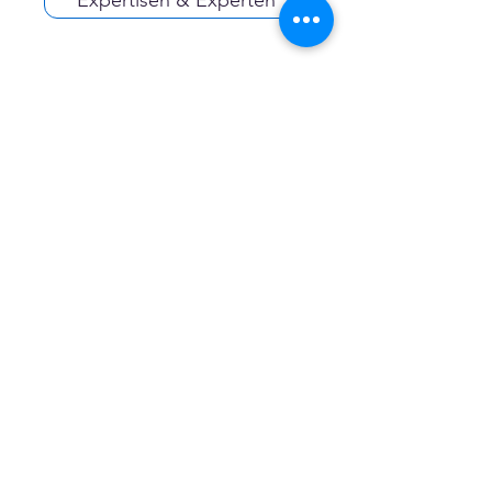
Expertisen & Experten
Energieberatung,
Energieconsulting,
Energiecontracting
Gruppen
Energie
Öffentlich
·
1 Mitglied
Beitreten