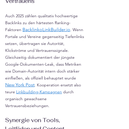
Γ
Vertrauens
Auch 2025 zählen qualitativ hochwertige 
Backlinks zu den härtesten Ranking-
BacklinkoLinkBuilder.io
Faktoren 
. Wenn 
Portale und Vereine gegenseitig Tiefenlinks 
setzen, übertragen sie Autorität, 
Klickströme und Vertrauenssignale. 
Gleichzeitig dokumentiert der jüngste 
Google-Dokumenten-Leak, dass Metriken 
wie Domain-Autorität intern doch stärker 
einfließen, als offiziell behauptet wurde 
New York Post
. Kooperation ersetzt also 
teure 
Linkbuilding-Kampagnen
 durch 
organisch gewachsene 
Vertrauensbeziehungen.
Synergie von Tools, 
Leitfäden und Content