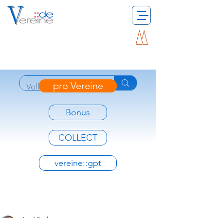
pro Vereine
Bonus
COLLECT
vereine::gpt