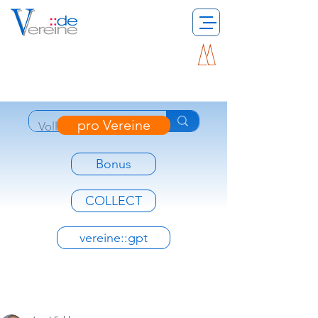
pro Vereine
Bonus
COLLECT
vereine::gpt