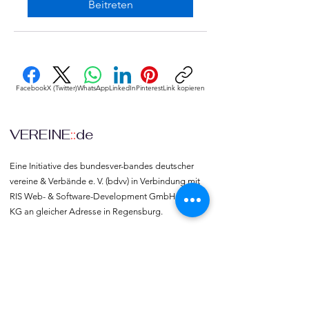
Beitreten
Facebook
X (Twitter)
WhatsApp
LinkedIn
Pinterest
Link kopieren
VEREINE
::
de
Eine Initiative des bundesver-bandes deutscher 
vereine & Verbände e. V. (bdvv) in Verbindung mit 
RIS Web- & Software-Development GmbH & Co. 
KG an gleicher Adresse in Regensburg.
DSGVO
Die europäische Kommission hat mit der 
Datenschutzgrund-verordnung (DSGVO) eine 