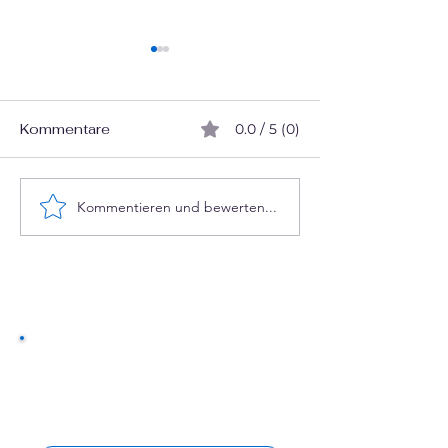
Kommentare
0.0 / 5 (0)
Kommentieren und bewerten...
Energieberatung für
Stromkosten i
Vereine
Vereinsheim s