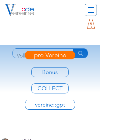
pro Vereine
Bonus
COLLECT
vereine::gpt