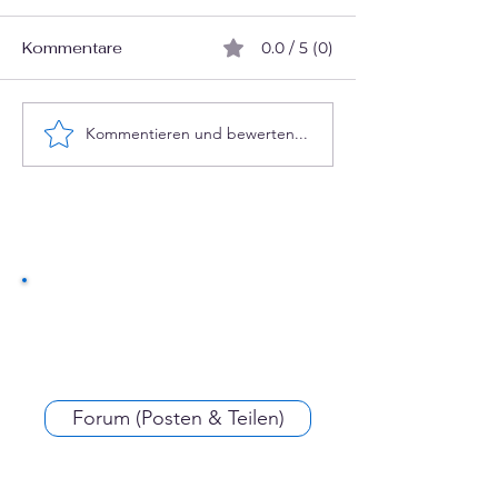
Schließen Sie sich
heute der vereine.
Kommentare
0.0 / 5 (0)
Community an un
Sie aktiv an der Ge
Vereinsphänomene
und Stärkung des
Kommentieren und bewerten...
Vereinswesens teil..
Forum (Posten & Teilen)