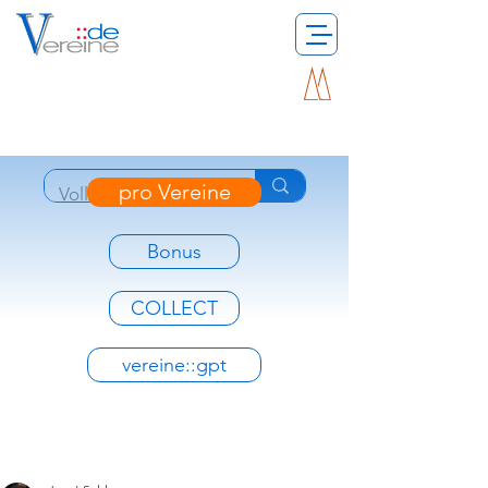
pro Vereine
Bonus
COLLECT
vereine::gpt