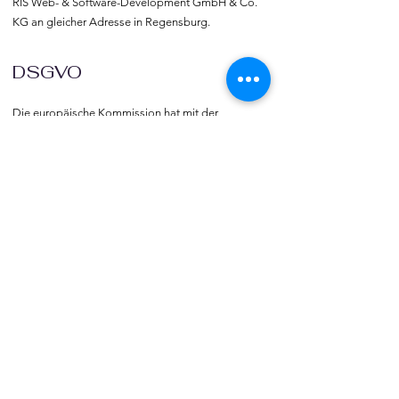
RIS Web- & Software-Development GmbH & Co. 
KG an gleicher Adresse in Regensburg.
DSGVO
Die europäische Kommission hat mit der 
Datenschutzgrund-verordnung (DSGVO) eine 
Vorlage geliefert, selbst darüber zu bestimmen, 
was mit den eigenen Daten passiert, verbunden 
mit dem Recht auf freie Meinungs-äußerung und 
Informations-freiheit.
COMMUNITY
Willkommen bei vereine::de.

Trete noch heute unserer Community bei und 
blicke hinter die Kulissen.  Verlinke deine Vereine 
und deine Organisation mit vereine::de.
TOURISMUS