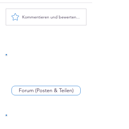
Denkt KI wirklich?
Kommentieren und bewerten...
Deutungshohei
::notation
Forum (Posten & Teilen)