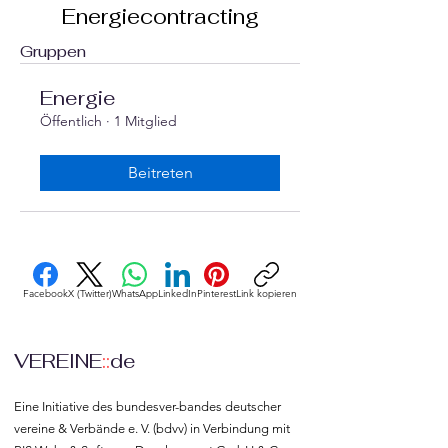
Energiecontracting
Gruppen
Energie
Öffentlich
·
1 Mitglied
Beitreten
Facebook
X (Twitter)
WhatsApp
LinkedIn
Pinterest
Link kopieren
VEREINE
::
de
Eine Initiative des bundesver-bandes deutscher 
vereine & Verbände e. V. (bdvv) in Verbindung mit 