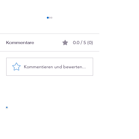
Kommentare
0.0 / 5 (0)
Kommentieren und bewerten...
Datenschutzrecht in
Warum eure W
Deutschland
bald niemand 
findet