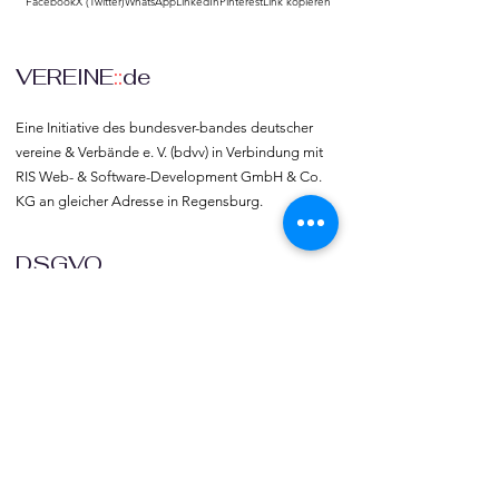
Facebook
X (Twitter)
WhatsApp
LinkedIn
Pinterest
Link kopieren
VEREINE
::
de
Eine Initiative des bundesver-bandes deutscher 
vereine & Verbände e. V. (bdvv) in Verbindung mit 
RIS Web- & Software-Development GmbH & Co. 
KG an gleicher Adresse in Regensburg.
DSGVO
Die europäische Kommission hat mit der 
Datenschutzgrund-verordnung (DSGVO) eine 
Vorlage geliefert, selbst darüber zu bestimmen, 
was mit den eigenen Daten passiert, verbunden 
mit dem Recht auf freie Meinungs-äußerung und 
Informations-freiheit.
COMMUNITY