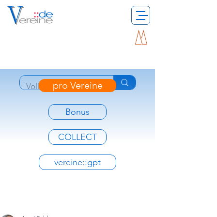
pro Vereine
Bonus
COLLECT
vereine::gpt