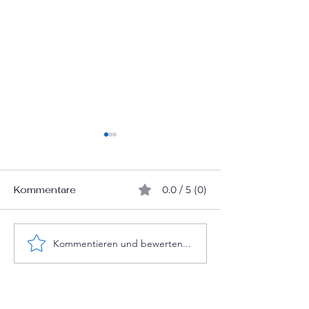
Kommentare
0.0 / 5 (0)
Kommentieren und bewerten...
Engagement ve
Künstliche Intelligenz
im Vereinsrecht