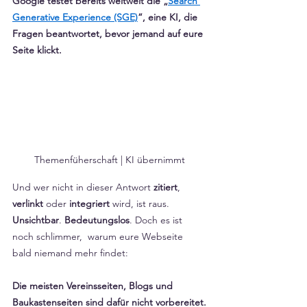
Google testet bereits weltweit die „
Search 
Generative Experience (SGE)
“, eine KI, die 
Fragen beantwortet, bevor jemand auf eure 
Seite klickt. 
Themenfüherschaft | KI übernimmt
Und wer nicht in dieser Antwort 
zitiert
, 
verlinkt
 oder 
integriert
 wird, ist raus. 
Unsichtbar
. 
Bedeutungslos
. Doch es ist 
noch schlimmer,  warum eure Webseite 
bald niemand mehr findet:
Die meisten Vereinsseiten, Blogs und 
Baukastenseiten sind dafür nicht vorbereitet.