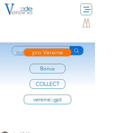
pro Vereine
Bonus
COLLECT
vereine::gpt