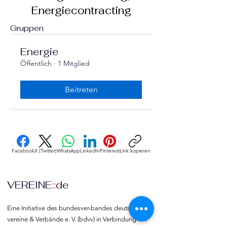
Energiecontracting
Gruppen
Energie
Öffentlich
·
1 Mitglied
Beitreten
Facebook
X (Twitter)
WhatsApp
LinkedIn
Pinterest
Link kopieren
VEREINE
::
de
Eine Initiative des bundesver-bandes deutscher 
vereine & Verbände e. V. (bdvv) in Verbindung mit 