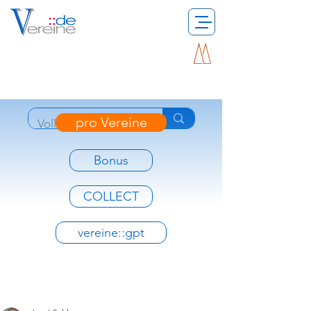
pro Vereine
Bonus
COLLECT
vereine::gpt