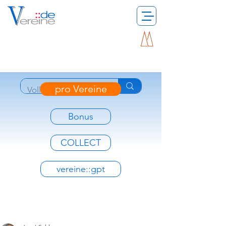
pro Vereine
Bonus
COLLECT
vereine::gpt