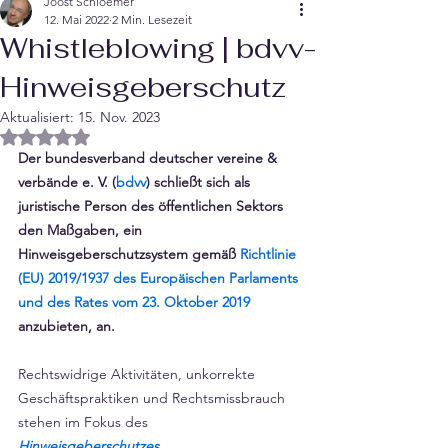
Joost Schloemer
12. Mai 2022
2 Min. Lesezeit
Whistleblowing | bdvv-
Hinweisgeberschutz
Aktualisiert:
15. Nov. 2023
Mit NaN von 5 Sternen bewertet.
Der bundesverband deutscher vereine & 
verbände e. V. (
bdvv
) schließt sich als 
juristische Person des öffentlichen Sektors 
den Maßgaben, ein 
Hinweisgeberschutzsystem gemäß 
Richtlinie 
(EU) 2019/1937 des Europäischen Parlaments 
und des Rates vom 23. Oktob
er 2019
anzubieten, an.
Rechtswidrige Aktivitäten, unkorrekte 
Geschäftspraktiken und Rechtsmissbrauch 
stehen im Fokus des  
Hinweisgeberschutzes
. 