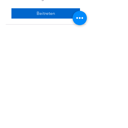
Beitreten
Facebook
X (Twitter)
WhatsApp
LinkedIn
Pinterest
Link kopieren
VEREINE
::
de
Eine Initiative des bundesver-bandes deutscher 
vereine & Verbände e. V. (bdvv) in Verbindung mit 
RIS Web- & Software-Development GmbH & Co. 
KG an gleicher Adresse in Regensburg.
DSGVO