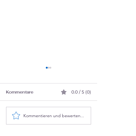
Kommentare
0.0 / 5 (0)
BI/KI-Develop
Curamus pro Vereine
Kommentieren und bewerten...