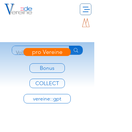
pro Vereine
Bonus
COLLECT
vereine::gpt