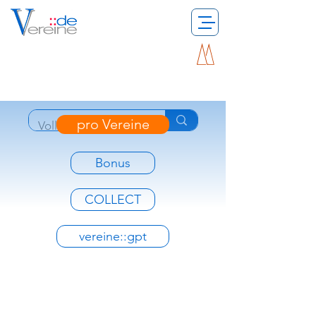
pro Vereine
Bonus
COLLECT
vereine::gpt