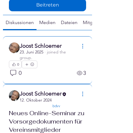
Γ
Beitreten
Diskussionen
Medien
Dateien
Mitglieder
Joost Schloemer
23. Juni 2025
·
joined the
group.
0
0
3
Joost Schloemer
12. Oktober 2024
confirmed
bdvv
Neues Online-Seminar zu
Vorsorgedokumenten für
Vereinsmitglieder