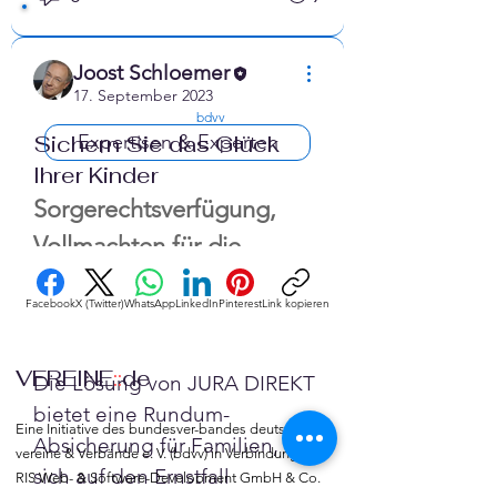
Joost Schloemer
17. September 2023
confirmed
bdvv
Expertisen & Experten
Sichern Sie das Glück
Ihrer Kinder
Sorgerechtsverfügung, 
Vollmachten für die 
Familie und 24 Std. 
Facebook
X (Twitter)
WhatsApp
LinkedIn
Pinterest
Link kopieren
Notfall-Hilfe
VEREINE
::
de
Die Lösung von JURA DIREKT 
bietet eine Rundum-
Eine Initiative des bundesver-bandes deutscher 
Absicherung für Familien, die 
vereine & Verbände e. V. (bdvv) in Verbindung mit 
sich auf den Ernstfall 
RIS Web- & Software-Development GmbH & Co. 