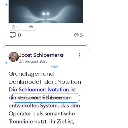
0
0
5
Joost Schloemer
27. August 2025
confirmed
bdvv
Grundlagen und
Denkmodell der ::Notation
Die 
Schloemer::Notation
 ist 
ein von Joost Schloemer 
Expertisen & Experten
entwickeltes System, das den 
Operator :: als semantische 
Trennlinie nutzt. Ihr Ziel ist, 