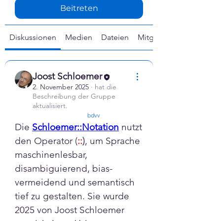
Γ
Beitreten
Diskussionen
Medien
Dateien
Mitglieder
Joost Schloemer
2. November 2025
·
hat die
Beschreibung der Gruppe
aktualisiert.
confirmed
bdvv
Die 
Schloemer::Notation
 nutzt 
den Operator (
::
)
, um Sprache 
maschinenlesbar, 
disambiguierend, bias-
vermeidend und semantisch 
tief zu gestalten. Sie wurde 
2025 von Joost Schloemer 