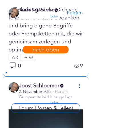
Mitglieder
:: 
Einladung
: Stelle Dich vor, 
Joost Schloemer
Folgen
confirmed
bdvv
teile Deine ersten Gedanken 
Alle Mitglieder anzeigen (1)
und bring eigene Begriffe 
oder Promptketten mit, die wir 
gemeinsam zerlegen und 
nach oben
optimieren können.
0
0
9
Joost Schloemer
2. November 2025
·
Hat ein
Gruppentitelbild hinzugefügt
confirmed
bdvv
Forum (Posten & Teilen)