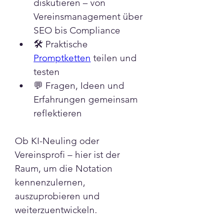
diskutieren – von 
Vereinsmanagement über 
SEO bis Compliance
🛠️ Praktische 
Promptketten
 teilen und 
testen
💬 Fragen, Ideen und 
Erfahrungen gemeinsam 
reflektieren
Info
Ob KI-Neuling oder 
Die Schloemer::Notation
Vereinsprofi – hier ist der 
nutzt den Operator ( :: ) , um
Raum, um die Notation 
Spr
...
kennenzulernen, 
Weiterlesen
auszuprobieren und 
weiterzuentwickeln.