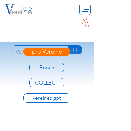
pro Vereine
Bonus
COLLECT
vereine::gpt