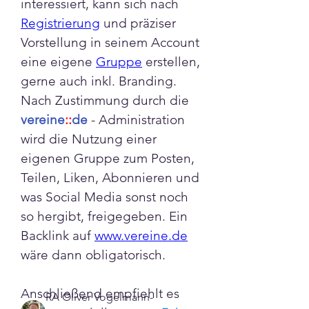
interessiert, kann sich nach 
Registrierung
 und präziser 
Vorstellung in seinem Account 
eine eigene 
Gruppe
 erstellen, 
gerne auch inkl. Branding.  
Nach Zustimmung durch die 
vereine
::
de
 - Administration 
wird die Nutzung einer 
Info
eigenen Gruppe zum Posten, 
Hier stellen wir unser
Teilen, Liken, Abonnieren und 
Möglichkeiten zur Mitwirkung
was Social Media sonst noch 
und Koop
...
so hergibt, freigegeben. Ein 
Weiterlesen
Backlink auf 
www.vereine.de
wäre dann obligatorisch.
Mitglieder
Anschließend empfiehlt es 
RA Oliver Vogelmann-