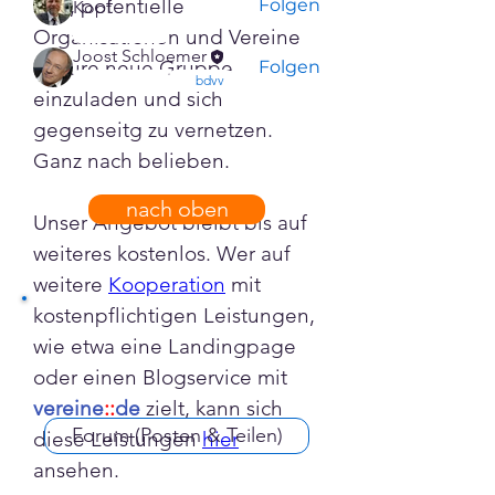
sich, potentielle 
Folgen
Kopf
confirmed
Organisationen und Vereine 
Joost Schloemer
in Eure neue Gruppe 
Folgen
confirmed
bdvv
einzuladen und sich 
Alle Mitglieder anzeigen (2)
gegenseitg zu vernetzen. 
Ganz nach belieben. 
nach oben
Unser Angebot bleibt bis auf 
weiteres kostenlos. Wer auf 
weitere 
Kooperation
 mit 
kostenpflichtigen Leistungen, 
wie etwa eine Landingpage 
oder einen Blogservice mit 
vereine
::
de
 zielt, kann sich 
Forum (Posten & Teilen)
diese Leistungen 
hier
ansehen.