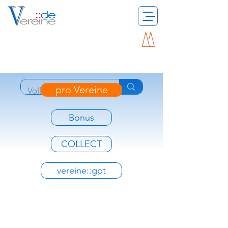
pro Vereine
Bonus
COLLECT
vereine::gpt