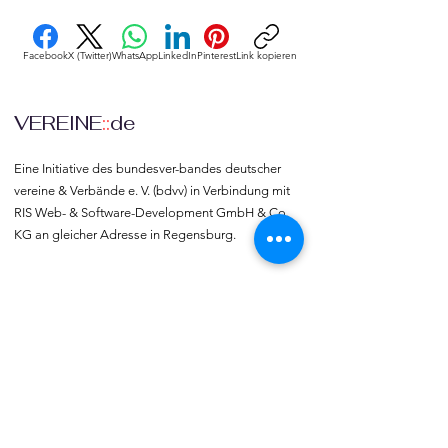
Facebook
X (Twitter)
WhatsApp
LinkedIn
Pinterest
Link kopieren
VEREINE
::
de
Eine Initiative des bundesver-bandes deutscher 
vereine & Verbände e. V. (bdvv) in Verbindung mit 
RIS Web- & Software-Development GmbH & Co. 
KG an gleicher Adresse in Regensburg.
DSGVO
Die europäische Kommission hat mit der 
Datenschutzgrund-verordnung (DSGVO) eine 
Vorlage geliefert, selbst darüber zu bestimmen, 
was mit den eigenen Daten passiert, verbunden 
mit dem Recht auf freie Meinungs-äußerung und 
Informations-freiheit.