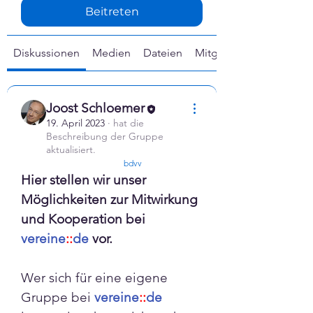
Γ
Beitreten
Diskussionen
Medien
Dateien
Mitglieder
Joost Schloemer
19. April 2023
·
hat die
Beschreibung der Gruppe
aktualisiert.
confirmed
bdvv
Hier stellen wir unser 
Möglichkeiten zur Mitwirkung 
und Kooperation bei 
vereine
::
de 
vor. 
Wer sich für eine eigene 
Gruppe bei 
vereine
::
de