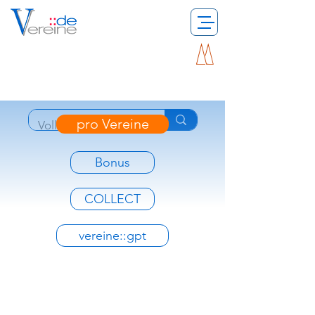
pro Vereine
Bonus
COLLECT
vereine::gpt