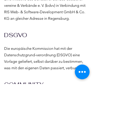
vereine & Verbände e. V. (bdvv) in Verbindung mit 
RIS Web- & Software-Development GmbH & Co. 
KG an gleicher Adresse in Regensburg.
DSGVO
Die europäische Kommission hat mit der 
Datenschutzgrund-verordnung (DSGVO) eine 
Vorlage geliefert, selbst darüber zu bestimmen, 
was mit den eigenen Daten passiert, verbunden 
mit dem Recht auf freie Meinungs-äußerung und 
Informations-freiheit.
COMMUNITY
Willkommen bei vereine::de.

Trete noch heute unserer Community bei und 
blicke hinter die Kulissen.  Verlinke deine Vereine 
und deine Organisation mit vereine::de.