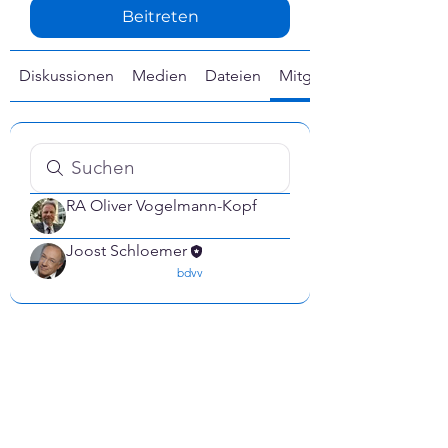
Beitreten
Diskussionen
Medien
Dateien
Mitglieder
RA Oliver Vogelmann-Kopf
confirmed
Joost Schloemer
confirmed
bdvv