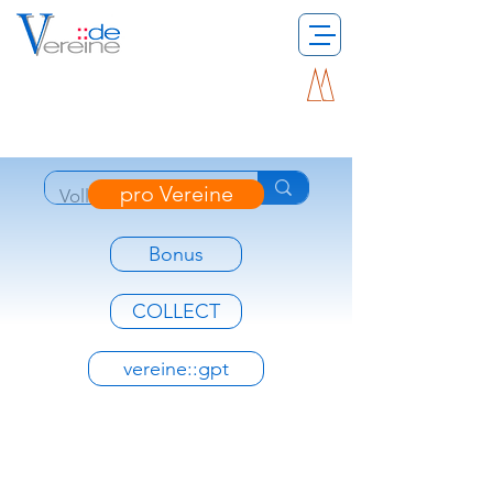
pro Vereine
Bonus
COLLECT
vereine::gpt