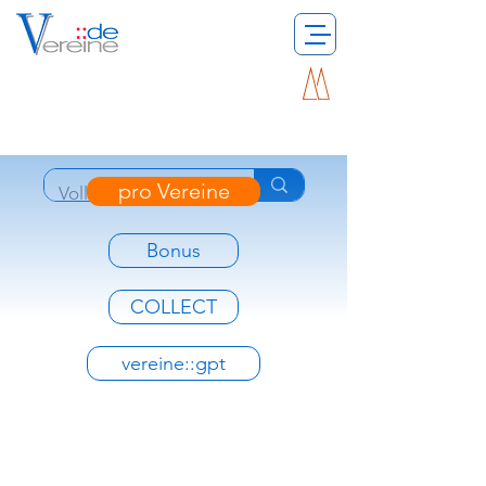
pro Vereine
Bonus
COLLECT
vereine::gpt