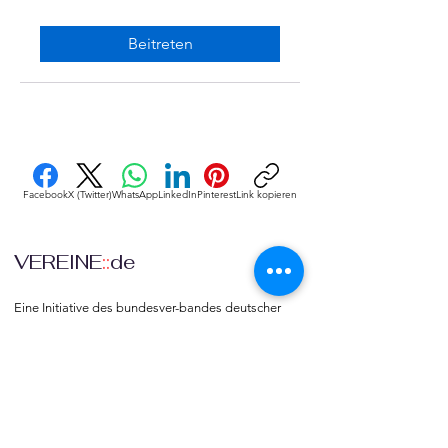
Energie
Öffentlich
·
1 Mitglied
Beitreten
Facebook
X (Twitter)
WhatsApp
LinkedIn
Pinterest
Link kopieren
VEREINE
::
de
Eine Initiative des bundesver-bandes deutscher 
vereine & Verbände e. V. (bdvv) in Verbindung mit 
RIS Web- & Software-Development GmbH & Co. 
KG an gleicher Adresse in Regensburg.