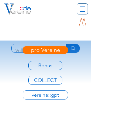
pro Vereine
Bonus
COLLECT
vereine::gpt