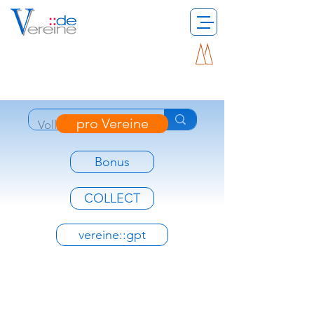
pro Vereine
Bonus
COLLECT
vereine::gpt