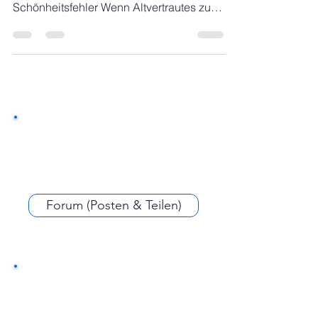
Die unsichtbare Schwachstelle – warum
veraltete Webseiten mehr sind, als ein
Schönheitsfehler Wenn Altvertrautes zum
Risiko wird Warum...
Forum (Posten & Teilen)