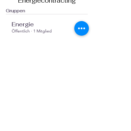
Energieconsulting,
Energiecontracting
Gruppen
Energie
Öffentlich
·
1 Mitglied
Beitreten
Facebook
X (Twitter)
WhatsApp
LinkedIn
Pinterest
Link kopieren
VEREINE
::
de