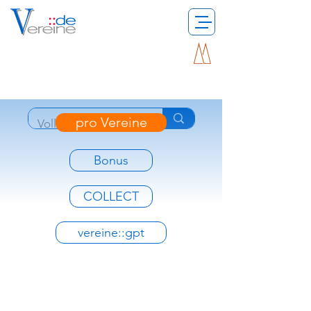
pro Vereine
Bonus
COLLECT
vereine::gpt