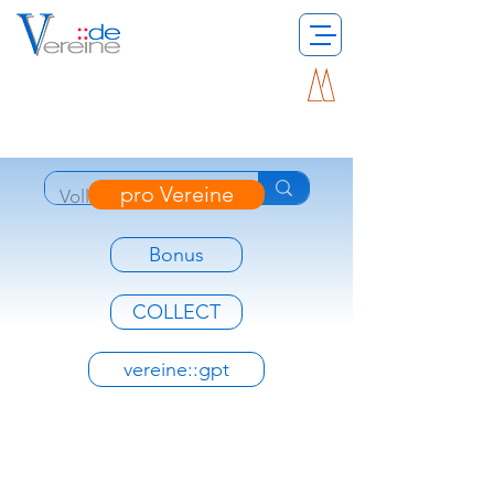
pro Vereine
Bonus
COLLECT
vereine::gpt